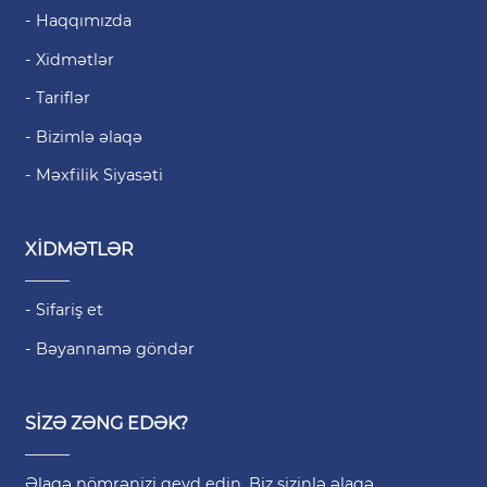
- Haqqımızda
- Xidmətlər
- Tariflər
- Bizimlə əlaqə
- Məxfilik Siyasəti
XİDMƏTLƏR
- Sifariş et
- Bəyannamə göndər
SİZƏ ZƏNG EDƏK?
Əlaqə nömrənizi qeyd edin. Biz sizinlə əlaqə