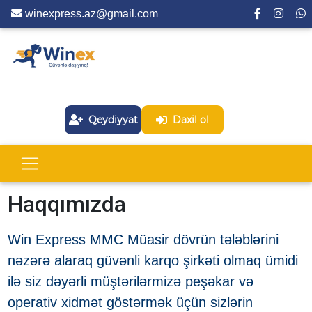
winexpress.az@gmail.com
Qeydiyyat
Daxil ol
Haqqımızda
Win Express MMC Müasir dövrün tələblərini
nəzərə alaraq güvənli karqo şirkəti olmaq ümidi
ilə siz dəyərli müştərilərmizə peşəkar və
operativ xidmət göstərmək üçün sizlərin