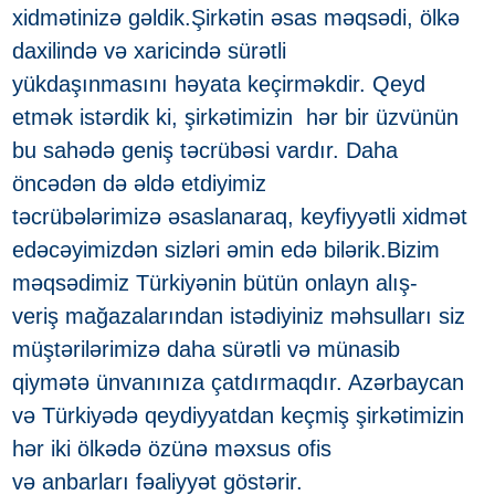
xidmətinizə gəldik.Şirkətin əsas məqsədi, ölkə
daxilində və xaricində sürətli
yükdaşınmasını həyata keçirməkdir. Qeyd
etmək istərdik ki, şirkətimizin hər bir üzvünün
bu sahədə geniş təcrübəsi vardır. Daha
öncədən də əldə etdiyimiz
təcrübələrimizə əsaslanaraq, keyfiyyətli xidmət
edəcəyimizdən sizləri əmin edə bilərik.Bizim
məqsədimiz Türkiyənin bütün onlayn alış-
veriş mağazalarından istədiyiniz məhsulları siz
müştərilərimizə daha sürətli və münasib
qiymətə ünvanınıza çatdırmaqdır. Azərbaycan
və Türkiyədə qeydiyyatdan keçmiş şirkətimizin
hər iki ölkədə özünə məxsus ofis
və anbarları fəaliyyət göstərir.