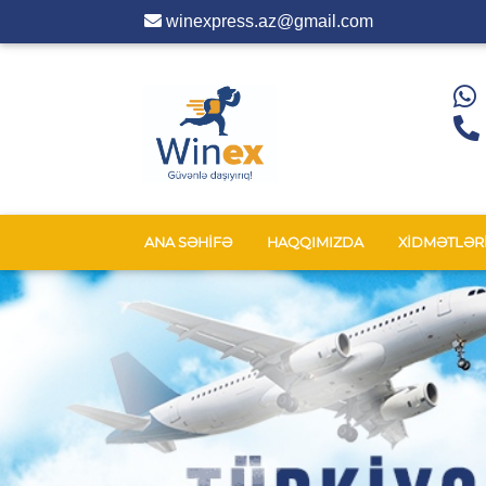
winexpress.az@gmail.com
ANA SƏHİFƏ
HAQQIMIZDA
XİDMƏTLƏR