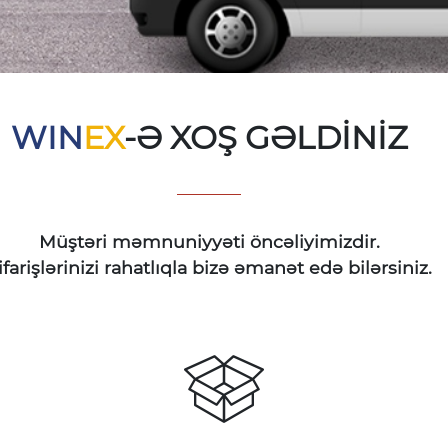
WIN
EX
-Ə XOŞ GƏLDİNİZ
Müştəri məmnuniyyəti öncəliyimizdir.
ifarişlərinizi rahatlıqla bizə əmanət edə bilərsiniz.