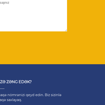
İZƏ ZƏNG EDƏK?
aqə nömrənizi qeyd edin. Biz sizinlə
aqə saxlayaq.