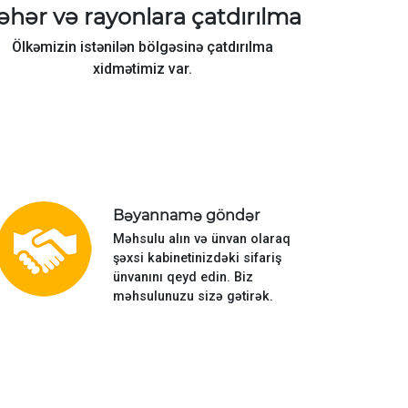
əhər və rayonlara çatdırılma
Ölkəmizin istənilən bölgəsinə çatdırılma
xidmətimiz var.
Bəyannamə göndər
Məhsulu alın və ünvan olaraq
şəxsi kabinetinizdəki sifariş
ünvanını qeyd edin. Biz
məhsulunuzu sizə gətirək.