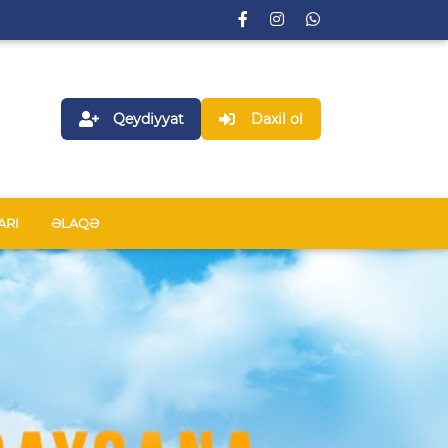
Qeydiyyat
Daxil ol
ARI
ƏLAQƏ