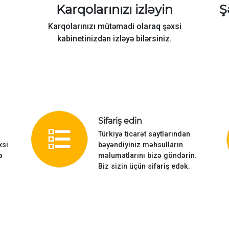
Karqolarınızı izləyin
Ş
Karqolarınızı mütəmadi olaraq şəxsi
kabinetinizdən izləyə bilərsiniz.
Sifariş edin
Türkiyə ticarət saytlarından
xsi
bəyəndiyiniz məhsulların
ə
məlumatlarını bizə göndərin.
Biz sizin üçün sifariş edək.