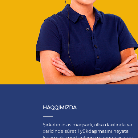
HAQQIMIZDA
Şirkətin əsas məqsədi, ölkə daxilində və
xaricində sürətli yükdaşımasını həyata
keçirmək, müştərilərin məmnuniyyətini