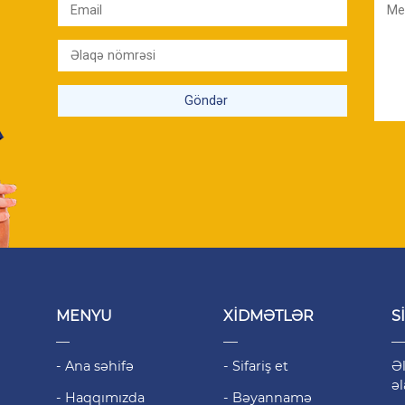
MENYU
XİDMƏTLƏR
S
- Ana səhifə
- Sifariş et
Əl
əl
- Haqqımızda
- Bəyannamə