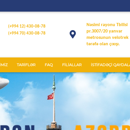
Nəsimi rayonu Tbilisi
(+994 12) 430-08-78
pr.3007/20 yanvar
(+994 70) 430-08-78
metrosunun velotrek
tərəfə olan çıxışı.
İMİZ
TARİFLƏR
FAQ
FİLİALLAR
İSTİFADƏÇİ QAYDAL